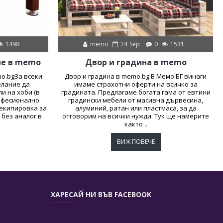
1498
memo
24
Sep
0
1531
ме в memo
Двор и градина в memo
o.bgЗа всеки
Двор и градина в memo.bg В Мемо БГ винаги
елание да
имаме страхотни оферти на всичко за
и на хоби (в
градината. Предлагаме богата гама от евтини
рофесионално
градински мебели от масивна дървесина,
екипировка за
алуминий, ратан или пластмаса, за да
 без аналог в
отговорим на всички нужди. Тук ще намерите
както ..
ВИЖ ПОВЕЧЕ
ХАРЕСАЙ НИ ВЪВ FACEBOOK