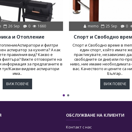
o
26
Sep
0
1660
memo
25
Sep
0
ника и Отопление
Спорт и Свободно вре
ОтоплениеАспиратори и филтри
Спорт и Свободно време в mem
жен аспиратор за кухнята? А как
един спорт, който имате ж
ете правилния вид? Какво е
практикувате, независимо дал
а филтъра? Вижте отговорите на
свободните си дни) или по-п
и информация за предлаганите в
ниво, ние имаме необходимата 
 тук!Какви видове аспиратори
вас. Качеството и цените са ни
има..
Българ..
ВИЖ ПОВЕЧЕ
ВИЖ ПОВЕЧЕ
Я
ОБСЛУЖВАНЕ НА КЛИЕНТИ
Контакт с нас