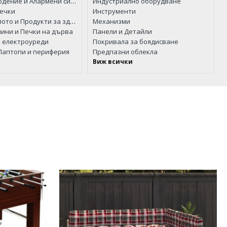
Видеонаблюдение и Алармени системи
Индустриално оборудване
печки
Инструменти
Грижа за тялото и Продукти за здраве
Механизми
мини и Печки на дърва
Панели и Детайли
 електроуреди
Покривала за боядисване
Лаптопи и периферия
Предпазни облекла
и
Виж всички