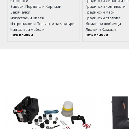
Етажерки
Градински Дивани и П
Завеси, Пердета и Кoрнизи
Градински комплекти
Закачалки
Градински маси
Изкуствени цветя
Градински столове
Изтривалки и Поставки за чадъри
Домашни любимци
Калъфи за мебели
Люлки и Хамаци
Виж всички
Виж всички