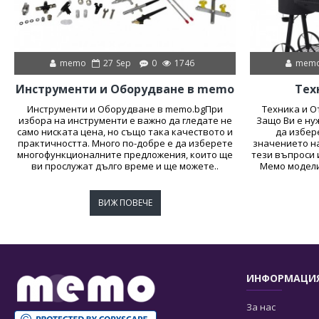
memo
27
Sep
0
1746
mem
Инструменти и Оборудване в memo
Тех
Инструменти и Оборудване в memo.bgПри
Техника и 
избора на инструменти е важно да гледате не
Защо Ви е ну
само ниската цена, но също така качеството и
да избер
практичността. Много по-добре е да изберете
значението н
многофункционалните предложения, които ще
тези въпроси 
ви прослужат дълго време и ще можете..
Мемо модели
ВИЖ ПОВЕЧЕ
ИНФОРМАЦИ
За нас