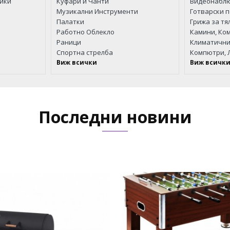
ейки
Куфари и Чанти
Музикални Инструменти
Готварски 
Палатки
Работно Облекло
Камини, Ко
Раници
Климатични
Спортна стрелба
Компютри, 
Виж всички
Виж всичк
Последни новини