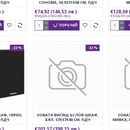
, ПДЧ
СОНОМА, 39,5X31X60 СМ, ПДЧ
6
.)
€74,92
(146,53 лв.)
€128,69
€96,05
(187,85 лв.)
€164,99
(
Й
ПОРЪЧАЙ
-23 %
-22 %
АФ, ЧЕРЕН,
SONATA ВИСЯЩ ЪГЛОВ ШКАФ,
SONA
, ПДЧ
БЯЛ, 57X57X60 СМ, ПДЧ
МИВКА, 
.)
€203,57
(398,15 лв.)