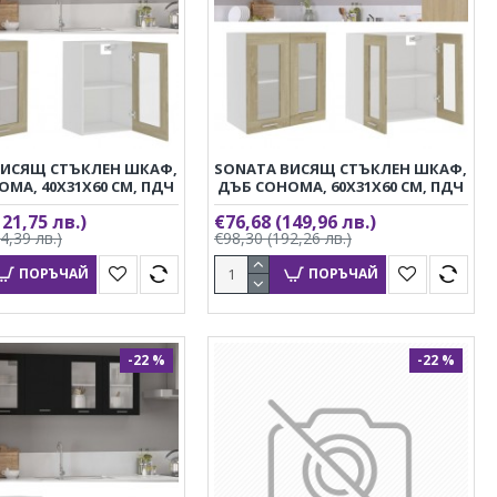
ВИСЯЩ СТЪКЛЕН ШКАФ,
SONATA ВИСЯЩ СТЪКЛЕН ШКАФ,
МА, 40X31X60 СМ, ПДЧ
ДЪБ СОНОМА, 60X31X60 СМ, ПДЧ
121,75 лв.)
€76,68
(149,96 лв.)
4,39 лв.)
€98,30
(192,26 лв.)
ПОРЪЧАЙ
ПОРЪЧАЙ
-22 %
-22 %