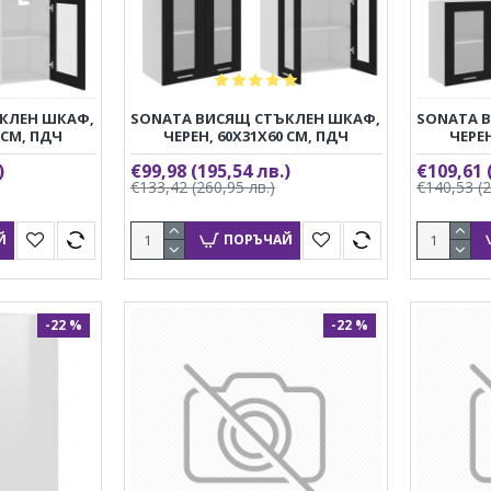
КЛЕН ШКАФ,
SONATA ВИСЯЩ СТЪКЛЕН ШКАФ,
SONATA 
 СМ, ПДЧ
ЧЕРЕН, 60X31X60 СМ, ПДЧ
ЧЕРЕН
)
€99,98
(195,54 лв.)
€109,61
€133,42
(260,95 лв.)
€140,53
(
Й
ПОРЪЧАЙ
-22 %
-22 %