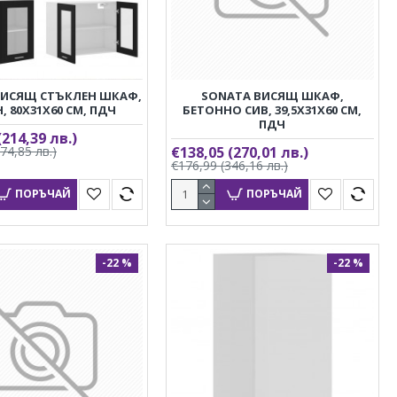
ВИСЯЩ СТЪКЛЕН ШКАФ,
SONATA ВИСЯЩ ШКАФ,
, 80X31X60 СМ, ПДЧ
БЕТОННО СИВ, 39,5X31X60 СМ,
ПДЧ
(214,39 лв.)
274,85 лв.)
€138,05
(270,01 лв.)
€176,99
(346,16 лв.)
ПОРЪЧАЙ
ПОРЪЧАЙ
-22 %
-22 %