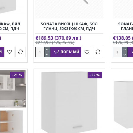
КАФ, БЯЛ
SONATA ВИСЯЩ ШКАФ, БЯЛ
SONAT
0 СМ, ПДЧ
ГЛАНЦ, 50X31X60 СМ, ПДЧ
ГЛАНЦ
)
€189,53
(370,69 лв.)
€138,05
€242,99
(475,25 лв.)
€176,99
(
Й
ПОРЪЧАЙ
-21 %
-22 %