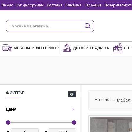
За нас
Как да поръчам
Доставка
Плащане
Гаранция
Поверителност
МЕБЕЛИ И ИНТЕРИОР
ДВОР И ГРАДИНА
СПО
ФИЛТЪР
Начало
Мебели
ЦЕНА
€
€