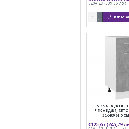
€204,29
(399,55 лв.)
ПОРЪЧА
SONATA ДОЛЕН
ЧЕКМЕДЖЕ, БЕТО
30X46X81,5 С
€125,67
(245,79 лв
€161,12
(315,11 лв.)