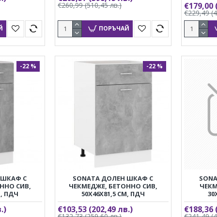
€260,99
(510,45 лв.)
€179,00
€229,49
(
Й
ПОРЪЧАЙ
-22 %
-22 %
 ШКАФ С
SONATA ДОЛЕН ШКАФ С
SONA
ННО СИВ,
ЧЕКМЕДЖЕ, БЕТОННО СИВ,
ЧЕКМ
М, ПДЧ
50X46X81,5 СМ, ПДЧ
30
.)
€103,53
(202,49 лв.)
€188,36
€132,73
(259,60 лв.)
€241,49
(