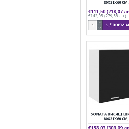
80X31X60 СМ
€111,50
(218,07 лв
€142,95
(279,58 лв.)
ПОРЪЧА
SONATA ВИСЯЩ ШК
80X31X60 СМ
€158,03
(309,09 лв