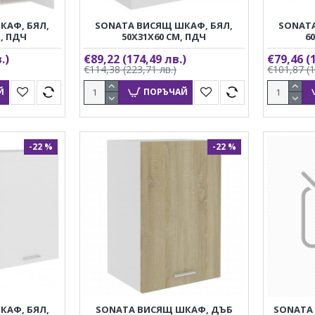
КАФ, БЯЛ,
SONATA ВИСЯЩ ШКАФ, БЯЛ,
SONATA
М, ПДЧ
50X31X60 СМ, ПДЧ
6
.)
€89,22
(174,49 лв.)
€79,46
(
€114,38
(223,71 лв.)
€101,87
(
Й
ПОРЪЧАЙ
-22 %
-22 %
КАФ, БЯЛ,
SONATA ВИСЯЩ ШКАФ, ДЪБ
SONATA