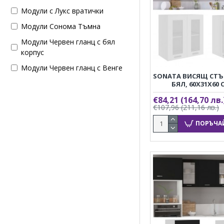
Модули с Лукс вратички
Модули Сонома Тъмна
Модули Червен гланц с бял
корпус
Модули Червен гланц с Венге
SONATA ВИСЯЩ СТЪ
БЯЛ, 60X31X60 
€84,21
(164,70 лв.
€107,96
(211,16 лв.)
ПОРЪЧА