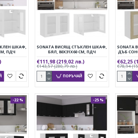
КЛЕН ШКАФ,
SONATA ВИСЯЩ СТЪКЛЕН ШКАФ,
SONATA 
СМ, ПДЧ
БЯЛ, 80X31X60 СМ, ПДЧ
ДЪБ СОНО
)
€111,98
(219,02 лв.)
€62,25
(
€143,57
(280,79 лв.)
€78,94
(15
Й
ПОРЪЧАЙ
-22 %
-25 %