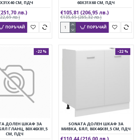
0X31X40 СМ, ПДЧ
60X31X60 СМ, ПДЧ
(251,70 лв.)
€105,81
(206,95 лв.)
322,69 лв.)
€135,65
(265,32 лв.)
ПОРЪЧАЙ
ПОРЪЧАЙ
-22 %
-22 %
TA ДОЛЕН ШКАФ ЗА
SONATA ДОЛЕН ШКАФ ЗА
БЯЛ ГЛАНЦ, 80X46X81,5
МИВКА, БЯЛ, 80X46X81,5 СМ, ПДЧ
СМ, ПДЧ
€110,44
(216,00 лв.)