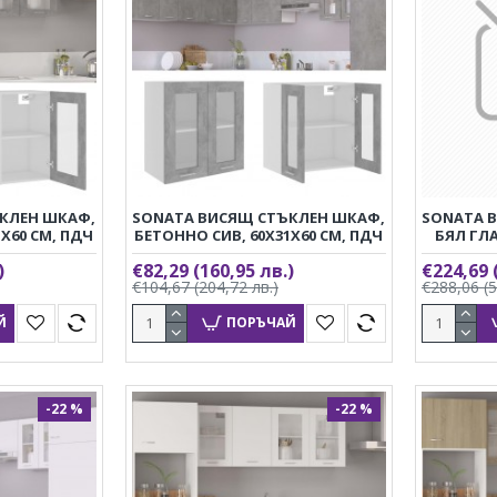
КЛЕН ШКАФ,
SONATA ВИСЯЩ СТЪКЛЕН ШКАФ,
SONATA 
X60 СМ, ПДЧ
БЕТОННО СИВ, 60X31X60 СМ, ПДЧ
БЯЛ ГЛА
)
€82,29
(160,95 лв.)
€224,69
€104,67
(204,72 лв.)
€288,06
(
Й
ПОРЪЧАЙ
-22 %
-22 %