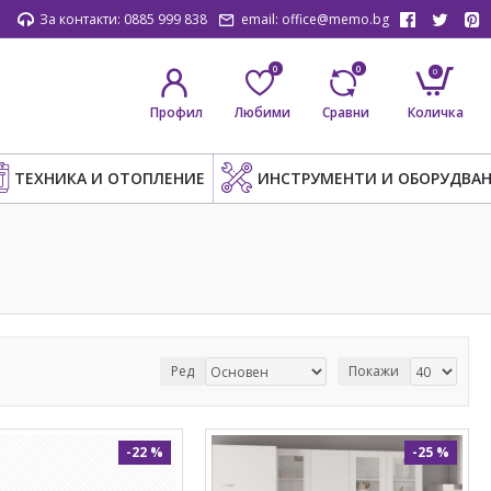
За контакти: 0885 999 838
email: office@memo.bg
0
0
0
Профил
Любими
Сравни
Количка
ТЕХНИКА И ОТОПЛЕНИЕ
ИНСТРУМЕНТИ И ОБОРУДВАН
Ред
Покажи
-22 %
-25 %