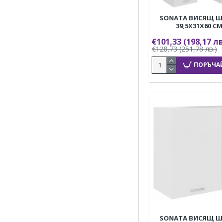
SONATA ВИСЯЩ Ш
39,5X31X60 С
€101,33
(198,17 лв
€128,73
(251,78 лв.)
ПОРЪЧА
SONATA ВИСЯЩ Ш