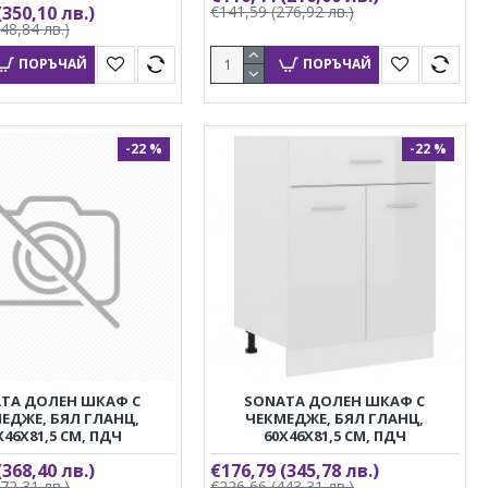
(350,10 лв.)
€141,59
(276,92 лв.)
448,84 лв.)
ПОРЪЧАЙ
ПОРЪЧАЙ
-22 %
-22 %
TA ДОЛЕН ШКАФ С
SONATA ДОЛЕН ШКАФ С
ЕДЖЕ, БЯЛ ГЛАНЦ,
ЧЕКМЕДЖЕ, БЯЛ ГЛАНЦ,
X46X81,5 СМ, ПДЧ
60X46X81,5 СМ, ПДЧ
(368,40 лв.)
€176,79
(345,78 лв.)
472,31 лв.)
€226,66
(443,31 лв.)