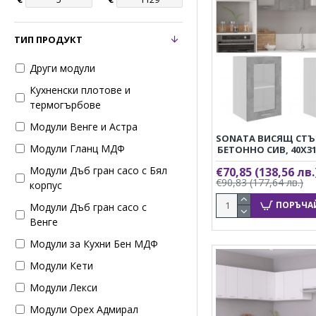
ТИП ПРОДУКТ
Други модули
Кухненски плотове и
термогърбове
Модули Венге и Астра
SONATA ВИСЯЩ СТЪ
Модули Гланц МДФ
БЕТОННО СИВ, 40X31
Модули Дъб гран сасо с Бял
€70,85
(138,56 лв.
€90,83
(177,64 лв.)
корпус
ПОРЪЧА
Модули Дъб гран сасо с
Венге
Модули за Кухни Бен МДФ
Модули Кети
Модули Лекси
Модули Орех Адмирал