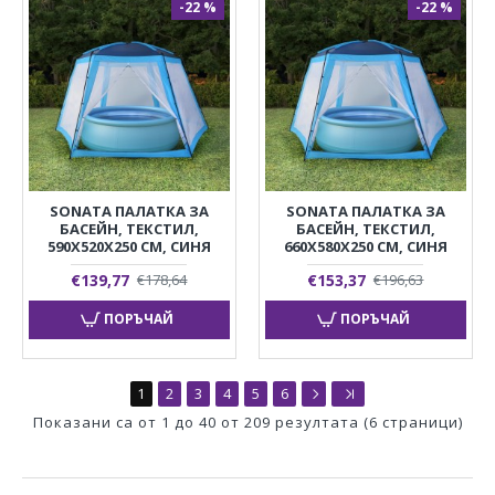
-22 %
-22 %
SONATA ПАЛАТКА ЗА
SONATA ПАЛАТКА ЗА
БАСЕЙН, ТЕКСТИЛ,
БАСЕЙН, ТЕКСТИЛ,
590X520X250 СМ, СИНЯ
660X580X250 СМ, СИНЯ
€139,77
€153,37
€178,64
€196,63
ПОРЪЧАЙ
ПОРЪЧАЙ
1
2
3
4
5
6
Показани са от 1 до 40 от 209 резултата (6 страници)