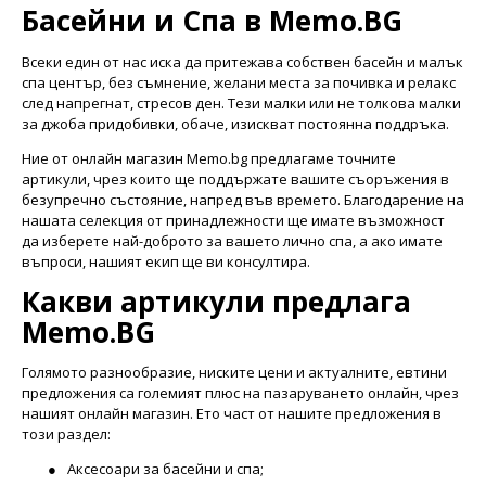
Басейни и Спа в Memo.BG
Всеки един от нас иска да притежава собствен басейн и малък
спа център, без съмнение, желани места за почивка и релакс
след напрегнат, стресов ден. Тези малки или не толкова малки
за джоба придобивки, обаче, изискват постоянна поддръка.
Ние от онлайн магазин Memo.bg предлагаме точните
артикули, чрез които ще поддържате вашите съоръжения в
безупречно състояние, напред във времето. Благодарение на
нашата селекция от принадлежности ще имате възможност
да изберете най-доброто за вашето лично спа, а ако имате
въпроси, нашият екип ще ви консултира.
Какви артикули предлага
Memo.BG
Голямото разнообразие, ниските цени и актуалните, евтини
предложения са големият плюс на пазаруването онлайн, чрез
нашият онлайн магазин. Ето част от нашите предложения в
този раздел:
●
Аксесоари за басейни и спа;