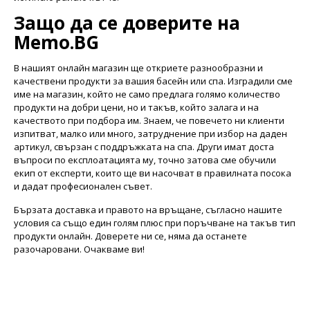
Защо да се доверите на
Memo.BG
В нашият онлайн магазин ще откриете разнообразни и
качествени продукти за вашия басейн или спа. Изградили сме
име на магазин, който не само предлага голямо количество
продукти на добри цени, но и такъв, който залага и на
качеството при подбора им. Знаем, че повечето ни клиенти
изпитват, малко или много, затруднение при избор на даден
артикул, свързан с поддръжката на спа. Други имат доста
въпроси по експлоатацията му, точно затова сме обучили
екип от експерти, които ще ви насочват в правилната посока
и дадат професионален съвет.
Бързата доставка и правото на връщане, съгласно нашите
условия са също един голям плюс при поръчване на такъв тип
продукти онлайн. Доверете ни се, няма да останете
разочаровани. Очакваме ви!