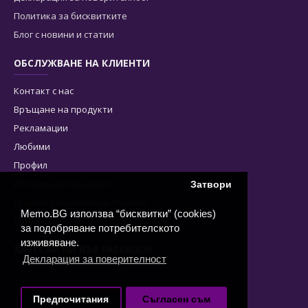
Политика за бисквитките
Блог с новини и статии
ОБСЛУЖВАНЕ НА КЛИЕНТИ
Контакт с нас
Връщане на продукти
Рекламации
Любими
Профил
История на поръчките
Затвори
Онлайн решаване на спорове
Memo.BG използва “бисквитки” (cookies)
КЗП
за подобряване потребителското
изживяване.
ХАРЕСАЙ НИ ВЪВ FACEBOOK
Декларация за поверителност
Предпочитания
Съгласен съм