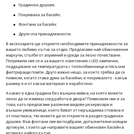
●
Градински душове;
●
Покривала за басейн;
●
Фонтани за басейн;
●
Други спа принадлежности.
В аксесоарите ще откриете необходимите принадлежности за
вашето любимо кътче за отдих. Предлагаме най-обикновенни
маркучи, стълби от алуминий и уреди за лесно почистване.
Погрижили сме се и за вашето осветление с LED лампички,
поддържане на температурата с топлообменници и пясъчни
филтриращи помпи. Друго важно нещо, за което трябва да се
помисли, когато става дума за басейни, е покривалото - какъв
размер е и от какъв материал е изработено.
А какво е една градина без външна мивка, на която можете
лесно да се измиеш след работа в двора? Помислили сме и за
това, като предлагаме различни видове резервоари и
външни умивалници, които биват от неръждаема стомана и
от пластмаса, тях можете да ги откриете в раздел градински
душове. Във фонтани сме ви подбрали, допълнителни изящни
артикули, с които ще направите вашият обикновен басейн в
истинско райско кътче.