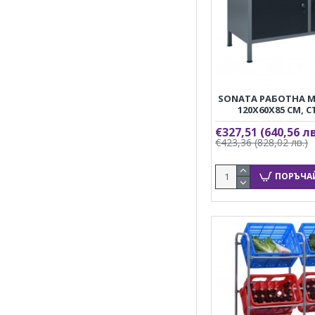
SONATA РАБОТНА М
120X60X85 СМ, 
€327,51
(640,56 лв
€423,36
(828,02 лв.)
ПОРЪЧА