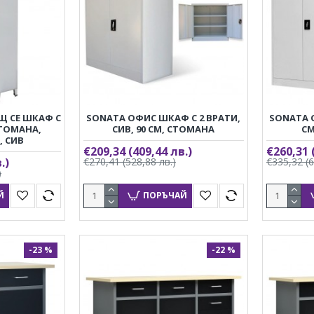
 СЕ ШКАФ С
SONATA ОФИС ШКАФ С 2 ВРАТИ,
SONATA 
СТОМАНА,
СИВ, 90 СМ, СТОМАНА
СМ
, СИВ
€209,34
(409,44 лв.)
€260,31
.)
€270,41
(528,88 лв.)
€335,32
(
)
Й
ПОРЪЧАЙ
-23 %
-22 %