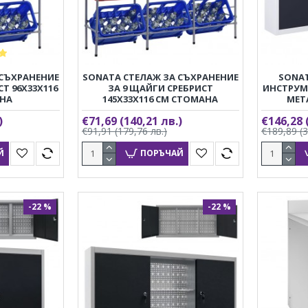
 СЪХРАНЕНИЕ
SONATA СТЕЛАЖ ЗА СЪХРАНЕНИЕ
SONAT
Т 96X33X116
ЗА 9 ЩАЙГИ СРЕБРИСТ
ИНСТРУМ
НА
145X33X116 СМ СТОМАНА
МЕТ
)
€71,69
(140,21 лв.)
€146,28
€91,91
(179,76 лв.)
€189,89
(
Й
ПОРЪЧАЙ
-22 %
-22 %