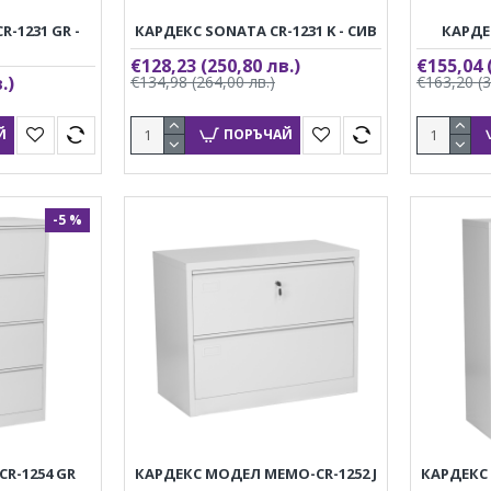
-1231 GR -
КАРДЕКС SONATA CR-1231 K - СИВ
КАРДЕ
€128,23
(250,80 лв.)
€155,04
.)
€134,98
(264,00 лв.)
€163,20
(
Й
ПОРЪЧАЙ
-5 %
R-1254 GR
КАРДЕКС МОДЕЛ MEMO-CR-1252 J
КАРДЕКС 