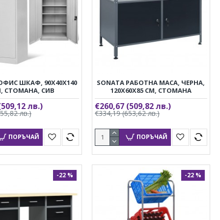
ОФИС ШКАФ, 90X40X140
SONATA РАБОТНА МАСА, ЧЕРНА,
, СТОМАНА, СИВ
120X60X85 СМ, СТОМАНА
(509,12 лв.)
€260,67
(509,82 лв.)
655,82 лв.)
€334,19
(653,62 лв.)
ПОРЪЧАЙ
ПОРЪЧАЙ
-22 %
-22 %