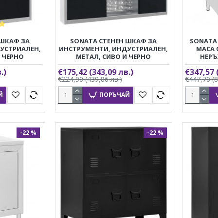
 ШКАФ ЗА
SONATA СТЕНЕН ШКАФ ЗА
SONATA
УСТРИАЛЕН,
ИНСТРУМЕНТИ, ИНДУСТРИАЛЕН,
МАСА 
И ЧЕРНО
МЕТАЛ, СИВО И ЧЕРНО
НЕР
.)
€175,42
(343,09 лв.)
€347,57
€224,90
(439,86 лв.)
€447,70
(
Й
ПОРЪЧАЙ
-22 %
-22 %