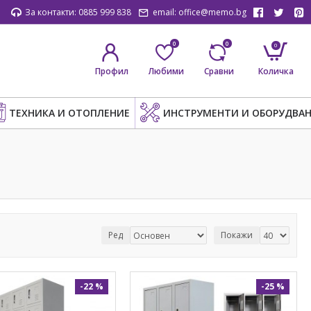
За контакти: 0885 999 838
email: office@memo.bg
0
0
0
Профил
Любими
Сравни
Количка
ТЕХНИКА И ОТОПЛЕНИЕ
ИНСТРУМЕНТИ И ОБОРУДВАН
Ред
Покажи
-22 %
-25 %