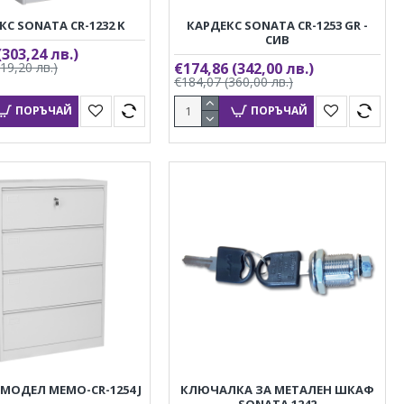
КС SONATA CR-1232 K
КАРДЕКС SONATA CR-1253 GR -
СИВ
(303,24 лв.)
319,20 лв.)
€174,86
(342,00 лв.)
€184,07
(360,00 лв.)
ПОРЪЧАЙ
ПОРЪЧАЙ
МОДЕЛ MEMO-CR-1254 J
КЛЮЧАЛКА ЗА МЕТАЛЕН ШКАФ
SONATA 1242