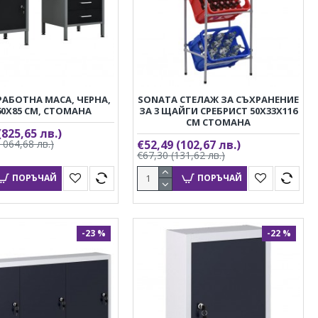
РАБОТНА МАСА, ЧЕРНА,
SONATA СТЕЛАЖ ЗА СЪХРАНЕНИЕ
60X85 СМ, СТОМАНА
ЗА 3 ЩАЙГИ СРЕБРИСТ 50X33X116
СМ СТОМАНА
(825,65 лв.)
1 064,68 лв.)
€52,49
(102,67 лв.)
€67,30
(131,62 лв.)
ПОРЪЧАЙ
ПОРЪЧАЙ
-23 %
-22 %