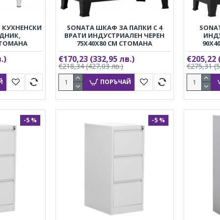
 КУХНЕНСКИ
SONATA ШКАФ ЗА ПАПКИ С 4
SONA
ДНИК,
ВРАТИ ИНДУСТРИАЛЕН ЧЕРЕН
ИНД
СТОМАНА
75X40X80 CМ СТОМАНА
90X4
.)
€170,23
(332,95 лв.)
€205,22
€218,34
(427,03 лв.)
€275,31
(
Й
ПОРЪЧАЙ
-5 %
-5 %