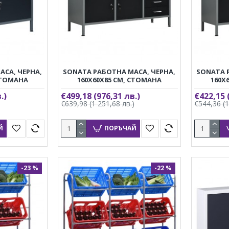
АСА, ЧЕРНА,
SONATA РАБОТНА МАСА, ЧЕРНА,
SONATA 
СТОМАНА
160X60X85 СМ, СТОМАНА
160X
.)
€499,18
(976,31 лв.)
€422,15
€639,98
(1 251,68 лв.)
€544,36
(
Й
ПОРЪЧАЙ
-23 %
-22 %