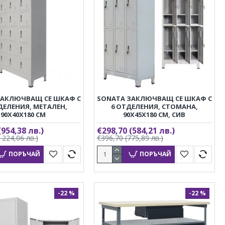
ЗАКЛЮЧВАЩ СЕ ШКАФ С
SONATA ЗАКЛЮЧВАЩ СЕ ШКАФ С
ДЕЛЕНИЯ, МЕТАЛЕН,
6 ОТДЕЛЕНИЯ, СТОМАНА,
90X40X180 CМ
90X45X180 CМ, СИВ
(954,38 лв.)
€298,70
(584,21 лв.)
1 224,06 лв.)
€396,70
(775,89 лв.)
ПОРЪЧАЙ
ПОРЪЧАЙ
-22 %
-22 %