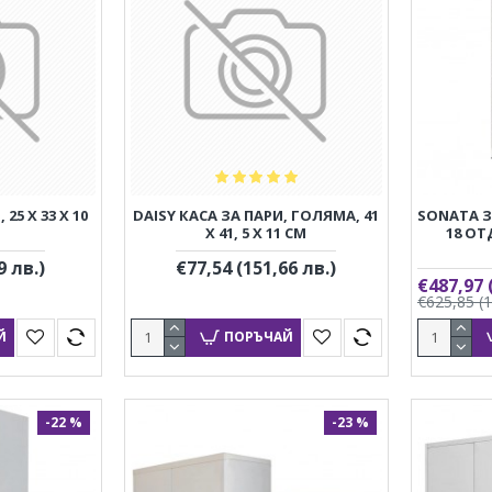
25 X 33 X 10
DAISY КАСА ЗА ПАРИ, ГОЛЯМА, 41
SONATA 
X 41, 5 X 11 CM
18 ОТ
9 лв.)
€77,54
(151,66 лв.)
€487,97
€625,85
(
Й
ПОРЪЧАЙ
-22 %
-23 %