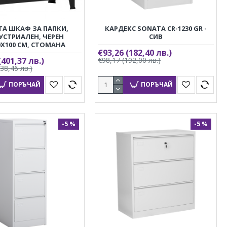
TA ШКАФ ЗА ПАПКИ,
КАРДЕКС SONATA CR-1230 GR -
УСТРИАЛЕН, ЧЕРЕН
СИВ
0X100 CМ, СТОМАНА
€93,26
(182,40 лв.)
(401,37 лв.)
€98,17
(192,00 лв.)
538,46 лв.)
ПОРЪЧАЙ
ПОРЪЧАЙ
-5 %
-5 %