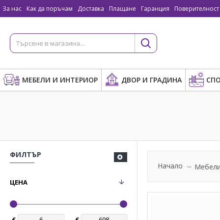
За нас
Как да поръчам
Доставка
Плащане
Гаранция
Поверителност
МЕБЕЛИ И ИНТЕРИОР
ДВОР И ГРАДИНА
СПО
ФИЛТЪР
Начало
Мебели
ЦЕНА
€
€