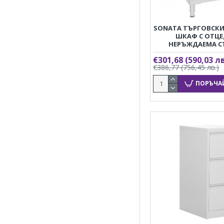
SONATA ТЪРГОВСКИ
ШКАФ С ОТЦЕ
НЕРЪЖДАЕМА 
€301,68
(590,03 лв
€386,77
(756,45 лв.)
ПОРЪЧА