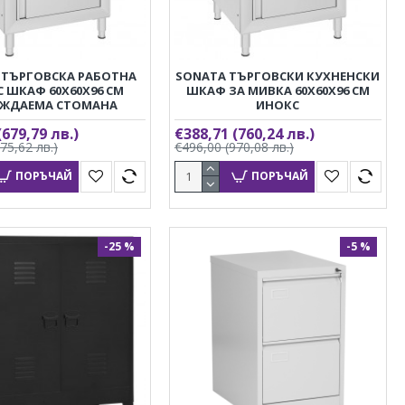
 ТЪРГОВСКА РАБОТНА
SONATA ТЪРГОВСКИ КУХНЕНСКИ
С ШКАФ 60X60X96 СМ
ШКАФ ЗА МИВКА 60X60X96 СМ
ЪЖДАЕМА СТОМАНА
ИНОКС
(679,79 лв.)
€388,71
(760,24 лв.)
875,62 лв.)
€496,00
(970,08 лв.)
ПОРЪЧАЙ
ПОРЪЧАЙ
-25 %
-5 %