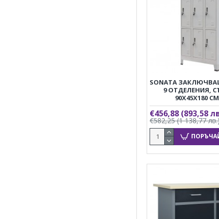
SONATA ЗАКЛЮЧВАЩ
9 ОТДЕЛЕНИЯ, 
90X45X180 CМ
€456,88
(893,58 лв
€582,25
(1 138,77 лв.
ПОРЪЧА