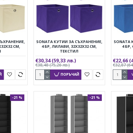
СЪХРАНЕНИЕ,
SONATA КУТИИ ЗА СЪХРАНЕНИЕ,
SONATA 
X32X32 СМ,
4 БР, ЛИЛАВИ, 32X32X32 СМ,
4 БР,
Л
ТЕКСТИЛ
€30,34
(59,33 лв.)
€22,66
(
€38,48
(75,26 лв.)
€32,87
(64
Й
ПОРЪЧАЙ
-21 %
-21 %