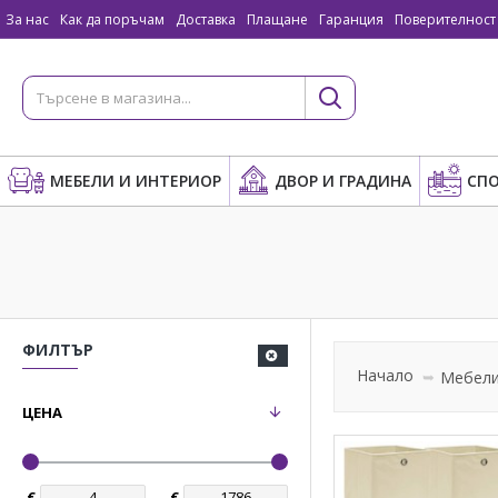
За нас
Как да поръчам
Доставка
Плащане
Гаранция
Поверителност
МЕБЕЛИ И ИНТЕРИОР
ДВОР И ГРАДИНА
СПО
ФИЛТЪР
Начало
Мебели
ЦЕНА
€
€