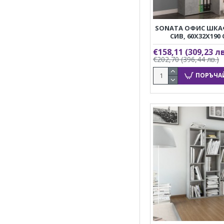
SONATA ОФИС ШКА
СИВ, 60X32X190
€158,11
(309,23 лв
€202,70
(396,44 лв.)
ПОРЪЧА