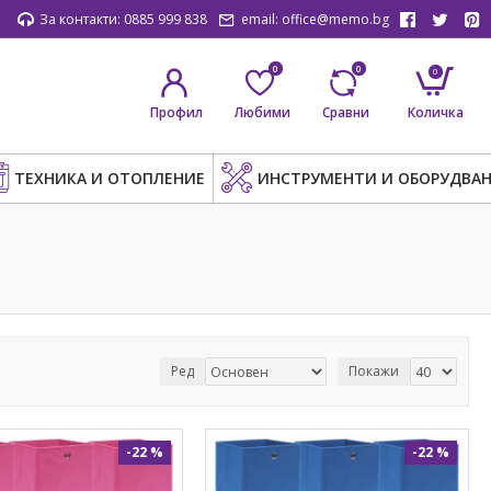
За контакти: 0885 999 838
email: office@memo.bg
0
0
0
Профил
Любими
Сравни
Количка
ТЕХНИКА И ОТОПЛЕНИЕ
ИНСТРУМЕНТИ И ОБОРУДВАН
Ред
Покажи
-22 %
-22 %