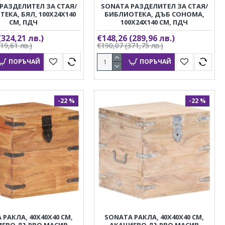
РАЗДЕЛИТЕЛ ЗА СТАЯ/
SONATA РАЗДЕЛИТЕЛ ЗА СТАЯ/
ЕКА, БЯЛ, 100X24X140
БИБЛИОТЕКА, ДЪБ СОНОМА,
СМ, ПДЧ
100X24X140 СМ, ПДЧ
(324,21 лв.)
€148,26
(289,96 лв.)
419,61 лв.)
€190,07
(371,75 лв.)
ПОРЪЧАЙ
ПОРЪЧАЙ
-22 %
-22 %
 РАКЛА, 40X40X40 СМ,
SONATA РАКЛА, 40X40X40 СМ,
ИЕВО ДЪРВО МАСИВ
АКАЦИЕВО ДЪРВО МАСИВ