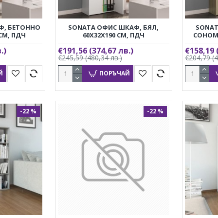
Ф, БЕТОННО
SONATA ОФИС ШКАФ, БЯЛ,
SONAT
 СМ, ПДЧ
60X32X190 СМ, ПДЧ
СОНОМА
.)
€191,56
(374,67 лв.)
€158,19
€245,59
(480,34 лв.)
€204,79
(
Й
ПОРЪЧАЙ
-22 %
-22 %