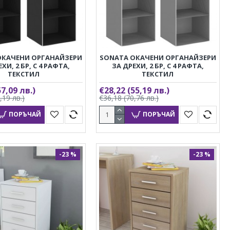
ОКАЧЕНИ ОРГАНАЙЗЕРИ
SONATA ОКАЧЕНИ ОРГАНАЙЗЕРИ
ХИ, 2 БР, С 4 РАФТА,
ЗА ДРЕХИ, 2 БР, С 4 РАФТА,
ТЕКСТИЛ
ТЕКСТИЛ
57,09 лв.)
€28,22
(55,19 лв.)
,19 лв.)
€36,18
(70,76 лв.)
ПОРЪЧАЙ
ПОРЪЧАЙ
-23 %
-23 %