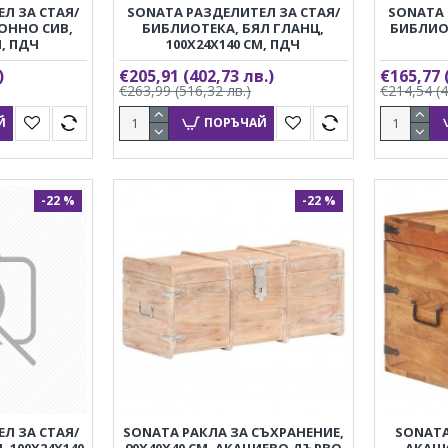
Л ЗА СТАЯ/
SONATA РАЗДЕЛИТЕЛ ЗА СТАЯ/
SONATA 
ОННО СИВ,
БИБЛИОТЕКА, БЯЛ ГЛАНЦ,
БИБЛИОТ
М, ПДЧ
100X24X140 СМ, ПДЧ
)
€205,91
(402,73 лв.)
€165,77
€263,99
(516,32 лв.)
€214,54
(
Й
ПОРЪЧАЙ
-22 %
-22 %
Л ЗА СТАЯ/
SONATA РАКЛА ЗА СЪХРАНЕНИЕ,
SONATA
 100X24X140
90X40X40 СМ, АКАЦИЕВО ДЪРВО
АКАЦ