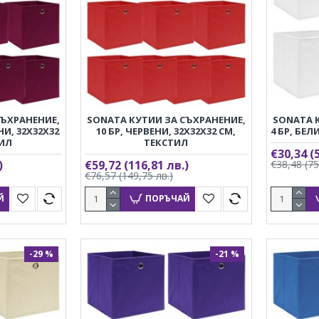
СЪХРАНЕНИЕ,
SONATA КУТИИ ЗА СЪХРАНЕНИЕ,
SONATA 
И, 32X32X32
10 БР, ЧЕРВЕНИ, 32X32X32 СМ,
4 БР, БЕЛ
ТИЛ
ТЕКСТИЛ
€30,34
(
)
€59,72
(116,81 лв.)
€38,48
(75
€76,57
(149,75 лв.)
Й
ПОРЪЧАЙ
-29 %
-21 %