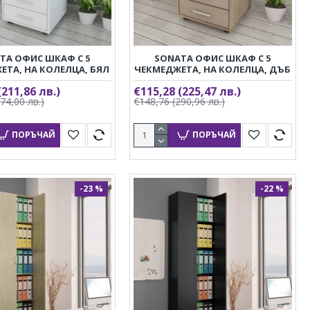
TA ОФИС ШКАФ С 5
SONATA ОФИС ШКАФ С 5
ЕТА, НА КОЛЕЛЦА, БЯЛ
ЧЕКМЕДЖЕТА, НА КОЛЕЛЦА, ДЪБ
(211,86 лв.)
€115,28
(225,47 лв.)
274,00 лв.)
€148,76
(290,96 лв.)
ПОРЪЧАЙ
ПОРЪЧАЙ
-23 %
-22 %