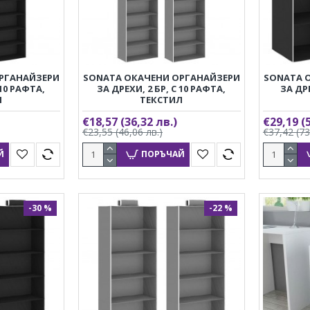
РГАНАЙЗЕРИ
SONATA ОКАЧЕНИ ОРГАНАЙЗЕРИ
SONATA 
 10 РАФТА,
ЗА ДРЕХИ, 2 БР, С 10 РАФТА,
ЗА ДРЕ
Л
ТЕКСТИЛ
€18,57
(36,32 лв.)
€29,19
(
€23,55
(46,06 лв.)
€37,42
(73
Й
ПОРЪЧАЙ
-30 %
-22 %