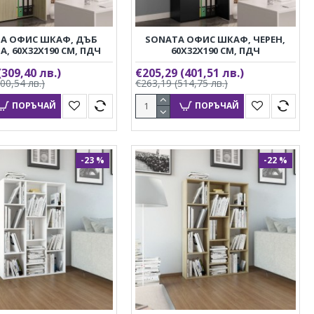
A ОФИС ШКАФ, ДЪБ
SONATA ОФИС ШКАФ, ЧЕРЕН,
, 60X32X190 СМ, ПДЧ
60X32X190 СМ, ПДЧ
(309,40 лв.)
€205,29
(401,51 лв.)
400,54 лв.)
€263,19
(514,75 лв.)
ПОРЪЧАЙ
ПОРЪЧАЙ
-23 %
-22 %