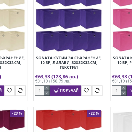
СЪХРАНЕНИЕ,
SONATA КУТИИ ЗА СЪХРАНЕНИЕ,
SONATA 
2X32X32 СМ,
10 БР, ЛИЛАВИ, 32X32X32 СМ,
10 БР, 
Л
ТЕКСТИЛ
)
€63,33
(123,86 лв.)
€63,33
(
€81,19
(158,79 лв.)
€81,19
(15
Й
ПОРЪЧАЙ
-23 %
-22 %